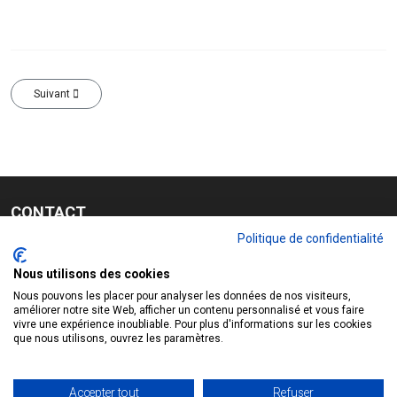
Article suivant : Règlement et engagement
Suivant
CONTACT
Politique de confidentialité
ECURIE BERRICHONNE
Nous utilisons des cookies
85 rue Pasteur - 36120 ARDENTES
Nous pouvons les placer pour analyser les données de nos visiteurs,
Email :
rallye-indre@netcourrier.com
améliorer notre site Web, afficher un contenu personnalisé et vous faire
vivre une expérience inoubliable. Pour plus d'informations sur les cookies
que nous utilisons, ouvrez les paramètres.
Mentions légales
-
Plan de site
-
Politique de confidentialité
Réalisation - Hébergement :
DOCUMENTHOM Châteauroux
COPYRIGHT ©
2026
RALLYE INDRE
. TOUS DROITS RÉSERVÉS.
Accepter tout
Refuser