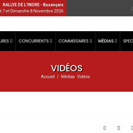
RALLYE DE L'INDRE - Buzançais
 7 et Dimanche 8 Novembre 2026
URES
CONCURRENTS
COMMISSAIRES
MÉDIAS
SPE
VIDÉOS
Accueil
Médias
Vidéos