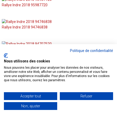
Rallye Indre 2018 95987720
Rallye Indre 2018 94746838
Rallye Indre 2018 94707520
Politique de confidentialité
Nous utilisons des cookies
Nous pouvons les placer pour analyser les données de nos visiteurs,
Rallye Indre 2018 94603730
améliorer notre site Web, afficher un contenu personnalisé et vous faire
vivre une expérience inoubliable. Pour plus d'informations sur les cookies
que nous utilisons, ouvrez les paramètres.
Rallye Indre 2018 93927099
Accepter tout
Refuser
Non, ajuster
Rallye Indre 2018 92866330