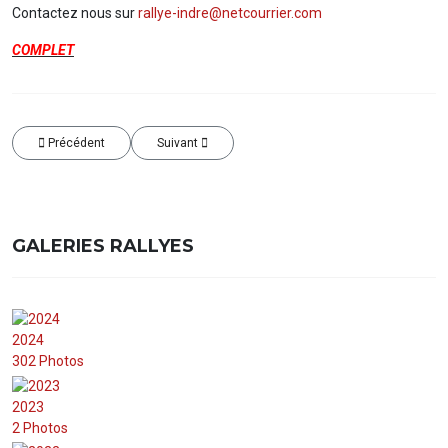
Contactez nous sur
rallye-indre@netcourrier.com
COMPLET
Article précédent : Règles de sécurité
Article suivant : Programme
Précédent
Suivant
GALERIES RALLYES
2024
302 Photos
2023
2 Photos